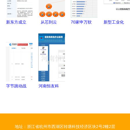
计算机软件
开发与销售
新东方成立
从芯到云
70家申万软
新型工业化
科技公司
计算机软件
件开发公司
产业链四大
深耕软件开
开发与系统
初筛 寻找
环节梳理与
发领域，拓
服务的全链
真正具备竞
潜力龙头股
展教育科技
条解析
争力的优质
分析 聚焦
全产业链
标的
计算机软件
开发及销售
字节跳动战
河南恒友科
略投资众趣
贸 引领计
科技，布局
算机软件开
VR数字孪
发与销售的
生云服务新
前沿
地址：浙江省杭州市西湖区转塘科技经济区块2号2幢2层
赛道