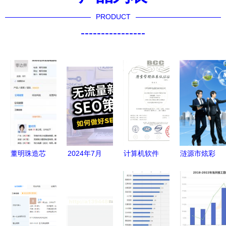
PRODUCT
----------------
董明珠造芯
2024年7月
计算机软件
涟源市炫彩
片不是说说
新乡县网站
开发与销售
电子商务
玩 格力集
SEO优化与
的质量管理
引领计算机
成电路公司
软件开发综
体系认证证
软件开发与
成立，发力
合方案
书价值解析
销售的未来