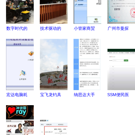
数字时代的
技术驱动的
小管家商贸
广州市曼探
创新引擎
商业模式
通电脑版
科技 一站
一家高科技
从设备销售
计算机软件
式互联网开
企业的全方
到全链条服
开发与销售
发专家，助
位战略布局
务整合
的创新实践
力企业智能
升级
宏达电脑耗
宝飞龙钓具
纳思达大手
SSM便民医
材销售管理
以品质为
笔回购 拟
药销售App
系统 全局
本，做“中
投入2-4亿
S1229 解
进销存管理
国智造”的
元助力价值
锁计算机毕
的简洁实战
领航者——
重估
业设计困境