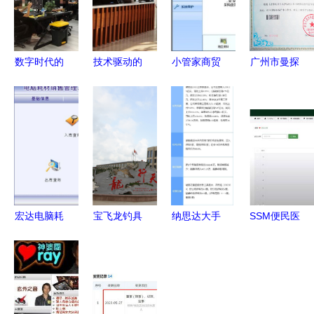
数字时代的
技术驱动的
小管家商贸
广州市曼探
创新引擎
商业模式
通电脑版
科技 一站
一家高科技
从设备销售
计算机软件
式互联网开
企业的全方
到全链条服
开发与销售
发专家，助
位战略布局
务整合
的创新实践
力企业智能
升级
宏达电脑耗
宝飞龙钓具
纳思达大手
SSM便民医
材销售管理
以品质为
笔回购 拟
药销售App
系统 全局
本，做“中
投入2-4亿
S1229 解
进销存管理
国智造”的
元助力价值
锁计算机毕
的简洁实战
领航者——
重估
业设计困境