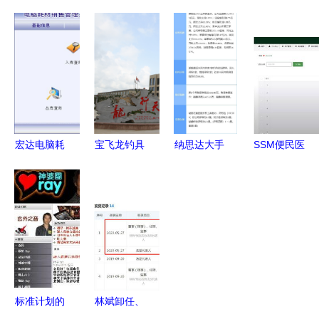
创新引擎
商业模式
通电脑版
科技 一站
一家高科技
从设备销售
计算机软件
式互联网开
企业的全方
到全链条服
开发与销售
发专家，助
位战略布局
务整合
的创新实践
力企业智能
升级
宏达电脑耗
宝飞龙钓具
纳思达大手
SSM便民医
材销售管理
以品质为
笔回购 拟
药销售App
系统 全局
本，做“中
投入2-4亿
S1229 解
进销存管理
国智造”的
元助力价值
锁计算机毕
的简洁实战
领航者——
重估
业设计困境
解析
计算机软件
的智能钥匙
开发与销售
的前瞻布局
标准计划的
林斌卸任、